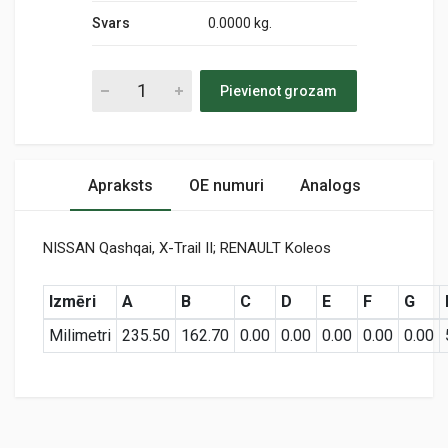
Svars
0.0000 kg.
Pievienot grozam
Apraksts
OE numuri
Analogs
NISSAN Qashqai, X-Trail II; RENAULT Koleos
Izmēri
A
B
C
D
E
F
G
Milimetri
235.50
162.70
0.00
0.00
0.00
0.00
0.00
Preces specifikācija
MD8276
Air
KODS: