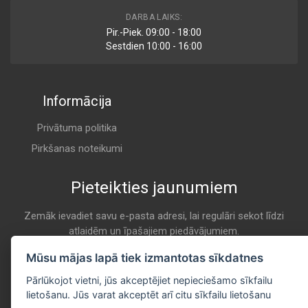
PA7641
DARBA LAIKS:
Air
Pir.-Piek. 09:00 - 18:00
COOPERSFIAAM
Sestdien 10:00 - 16:00
K 766
Informācija
AP 185/5
Air
FILTRON
Privātuma politika
K 766
Pirkšanas noteikumi
Pieteikties jaunumiem
CA10654
Air
FRAM
Zemāk ievadiet savu e-pasta adresi, lai regulāri sekot līdzi
atlaidēm un īpašajiem piedāvājumiem.
K 766
E-pasta
Mūsu mājas lapā tiek izmantotas sīkdatnes
Pieteikties
AG 1368
Pārlūkojot vietni, jūs akceptējiet nepieciešamo sīkfailu
Air
lietošanu. Jūs varat akceptēt arī citu sīkfailu lietošanu
GUD