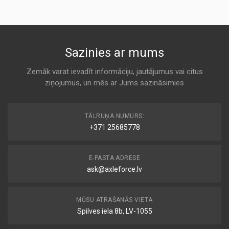
ALCO
KODS:
K 766
AP185/5
KODS:
2001135
Sazinies ar mums
C2433/2
Air
ASHIKA
KODS:
Zemāk varat ievadīt informāciju, jautājumus vai citus
F623
ziņojumus, un mēs ar Jums sazināsimies
K 766
KODS:
LX1983
MA3065
TĀLRUŅA NUMURS:
Air
+371 25685778
CLEAN
K 766
E-PASTA ADRESE
ask@axleforce.lv
PA7641
Air
COOPERS
MŪSU ATRAŠANĀS VIETA
K 766
Spilves iela 8b, LV-1055