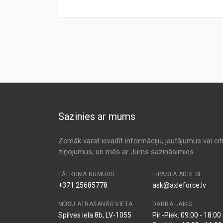
Preces specifikācija
ANALOG CODE
TYPE
MANUFA
MS-6267C
Cabin
ALCO
Kods:
ADT 32528
Cabin
BLUE P
Kods:
CUK2035
Kods:
E1927LC
426
Cabin
ECO (3F
Kods:
F1240
32576
Cabin
FEBI-BI
Kods:
K1123A
Sazinies ar mums
K 1123A
Cabin
FILTRO
Kods:
LAK157
E1927LC
Cabin
HENGS
Zemāk varat ievadīt informāciju, jautājumus vai ci
ziņojumus, un mēs ar Jums sazināsimies
17146K
Cabin
HOFFER
LAK 157
Cabin
MAHLE (
TĀLRUŅA NUMURS:
E-PASTA ADRESE
+371 25685778
ask@axleforce.lv
CUK 2035
Cabin
MANN-F
MŪSU ATRAŠANĀS VIETA
DARBA LAIKS:
67550
Cabin
MAPCO
Spilves iela 8b, LV-1055
Pir.-Piek. 09:00 - 18:00