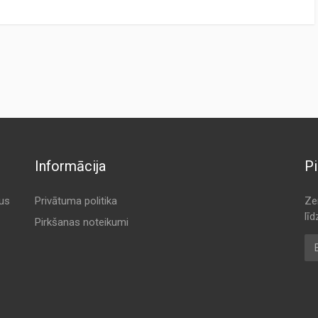
CTURER
ORIGINAL CODE
K 901C
RINT
K 901C
 QUALITY)
K 901C
LSTEIN
K 901C
Informācija
Pi
N
K 901C
T
K 901C
tus
Privātuma politika
Ze
lī
 / MEAT & DORIA
K 901C
Pirkšanas noteikumi
E-
Knecht / Mahle)
K 901C
ILTER
K 901C
K 901C