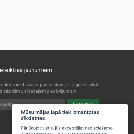
eteikties jaunumiem
māk ievadiet savu e-pasta adresi, lai regulāri sekot
dzi atlaidēm un īpašajiem piedāvājumiem.
pasta
Pieteikties
Mūsu mājas lapā tiek izmantotas
sīkdatnes
Pārlūkojot vietni, jūs akceptējiet nepieciešamo