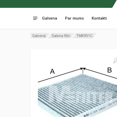
Galvena
Par mums
Kontakti
Galvenā
Salona filtri
TMK901C