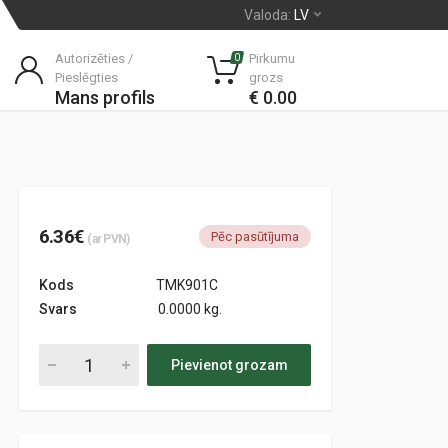
Valoda:
LV
Autorizēties /
Pirkumu
0
Pieslēgties
grozs
Mans profils
€ 0.00
6.36€
Pēc pasūtījuma
(ar PVN)
Kods
TMK901C
Svars
0.0000 kg.
Pievienot grozam