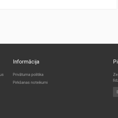
CTURER
ORIGINAL CODE
TERS
K 9031
K 9031
K 9031
K 9031
Informācija
Pi
K 9031
K 9031
tus
Privātuma politika
Ze
lī
RS
K 9031
Pirkšanas noteikumi
E-
RSFIAAM
K 9031
CO
K 9031
CO
K 9031