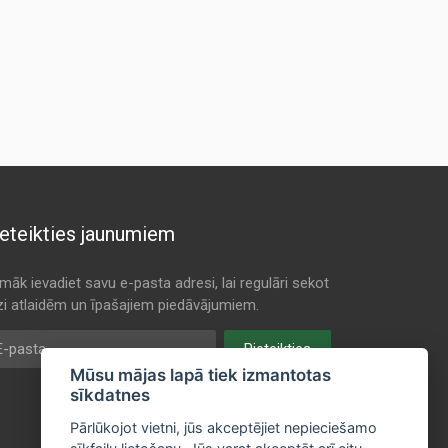
eteikties jaunumiem
māk ievadiet savu e-pasta adresi, lai regulāri sekot
dzi atlaidēm un īpašajiem piedāvājumiem.
pasta
Pieteikties
Mūsu mājas lapā tiek izmantotas
sīkdatnes
Pārlūkojot vietni, jūs akceptējiet nepieciešamo