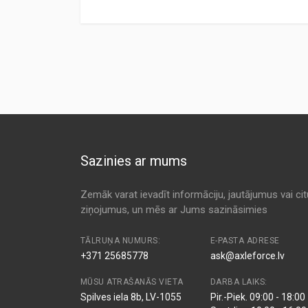
Preces specifikācija
ANALOG CODE
TYPE
MANUFA
ALC5105
Cabin
AL-FIL
Kods:
CF9442
MS-6271
Cabin
ALCO
Kods:
CU2316
Kods:
E1939LI
1 987 431 093
Cabin
BOSCH
Kods:
F1409
1 987 432 093
Cabin
BOSCH
Kods:
K1130
Sazinies ar mums
A615
Cabin
BOSCH
NC2133
Cabin
CLEAN
Zemāk varat ievadīt informāciju, jautājumus vai ci
ziņojumus, un mēs ar Jums sazināsimies
PC8111
Cabin
COOPE
PC8111
Cabin
COOPE
TĀLRUŅA NUMURS:
E-PASTA ADRESE
+371 25685778
ask@axleforce.lv
21653071
Cabin
CORTE
MŪSU ATRAŠANĀS VIETA
DARBA LAIKS:
80000670
Cabin
CORTE
Spilves iela 8b, LV-1055
Pir.-Piek. 09:00 - 18:00