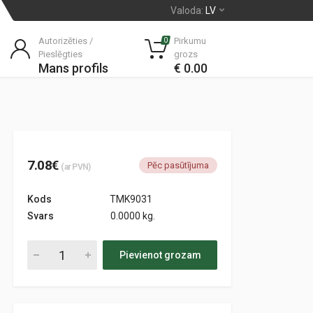
Valoda:
LV
Autorizēties /
Pirkumu
0
Pieslēgties
grozs
Mans profils
€ 0.00
7.08€
Pēc pasūtījuma
(ar PVN)
Kods
TMK9031
Svars
0.0000 kg.
Pievienot grozam