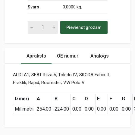
Svars
0.0000 kg.
Pievienot grozam
Apraksts
OE numuri
Analogs
AUDI A1; SEAT Ibiza V, Toledo IV; SKODA Fabia II,
Praktik, Rapid, Roomster; VW Polo V
Izmēri
A
B
C
D
E
F
G
Milimetri
254.00
224.00
0.00
0.00
0.00
0.00
0.00
Preces specifikācija
MS-6438