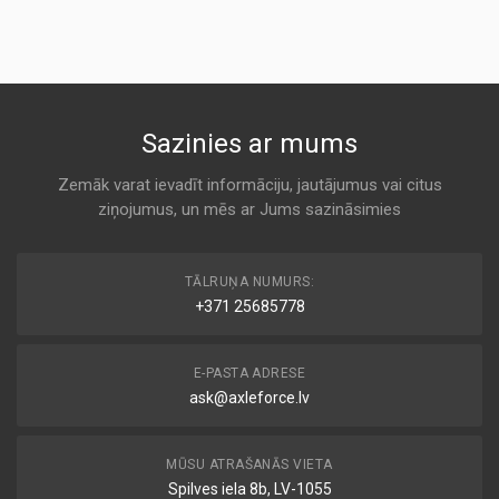
Cabin
KODS:
ALCO
CF9323
K 9069
KODS:
CU26010
NC2386
Sazinies ar mums
KODS:
Cabin
F1455
CLEAN
Zemāk varat ievadīt informāciju, jautājumus vai citus
KODS:
ziņojumus, un mēs ar Jums sazināsimies
K 9069
K1313
KODS:
PC8077
LA809
TĀLRUŅA NUMURS:
Cabin
+371 25685778
COOPERSFIAAM
K 9069
E-PASTA ADRESE
ask@axleforce.lv
80001783
Cabin
CORTECO
MŪSU ATRAŠANĀS VIETA
K 9069
Spilves iela 8b, LV-1055