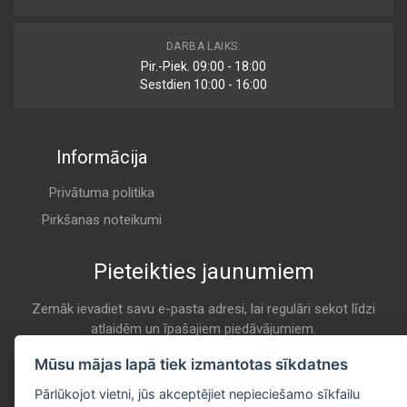
TSP 0325339
DARBA LAIKS:
Cabin
Pir.-Piek. 09:00 - 18:00
DELPHI
Sestdien 10:00 - 16:00
K 9069
Informācija
1714
Cabin
ECO (3F QUALITY)
Privātuma politika
K 9069
Pirkšanas noteikumi
Pieteikties jaunumiem
37314
Cabin
FEBI-BILSTEIN
Zemāk ievadiet savu e-pasta adresi, lai regulāri sekot līdzi
atlaidēm un īpašajiem piedāvājumiem.
K 9069
E-pasta
Mūsu mājas lapā tiek izmantotas sīkdatnes
Pieteikties
K 1313
Pārlūkojot vietni, jūs akceptējiet nepieciešamo sīkfailu
Cabin