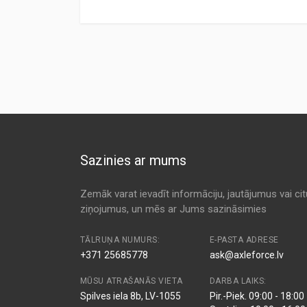
Preces specifikācija
ANALOG CODE
TYPE
MANUFACTU
1665
Cabin
3F QUALITY
Kods:
MS-6402
Cabin
ALCO
Kods:
CU3847
Kods:
F1472
1 987 432 206
Cabin
BOSCH
Kods:
K1238
6479 A6
Cabin
CITROEN
Sazinies ar mums
6447 YK
Cabin
CITROEN
NC2312
Cabin
CLEAN
Zemāk varat ievadīt informāciju, jautājumus vai ci
ziņojumus, un mēs ar Jums sazināsimies
EKF 178
Cabin
COMLINE
PC8193
Cabin
COOPERSFI
TĀLRUŅA NUMURS:
E-PASTA ADRESE
+371 25685778
ask@axleforce.lv
80000865
Cabin
CORTECO
MŪSU ATRAŠANĀS VIETA
DARBA LAIKS:
M 110641
Cabin
DENCKERM
Spilves iela 8b, LV-1055
Pir.-Piek. 09:00 - 18:00