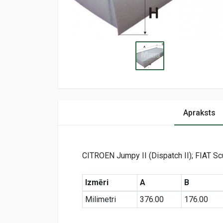
Apraksts
CITROEN Jumpy II (Dispatch II); FIAT S
Izmēri
A
B
Milimetri
376.00
176.00