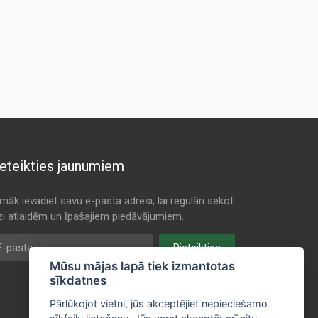
eteikties jaunumiem
māk ievadiet savu e-pasta adresi, lai regulāri sekot
dzi atlaidēm un īpašajiem piedāvājumiem.
pasta
Pieteikties
Mūsu mājas lapā tiek izmantotas
sīkdatnes
Pārlūkojot vietni, jūs akceptējiet nepieciešamo