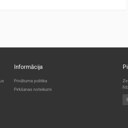
RER
ORIGINAL CODE
K 9080
K 9080
K 9080
K 9080
Informācija
Pi
K 9080
K 9080
tus
Privātuma politika
Ze
lī
K 9080
Pirkšanas noteikumi
E-
AAM
K 9080
K 9080
ANN
K 9080