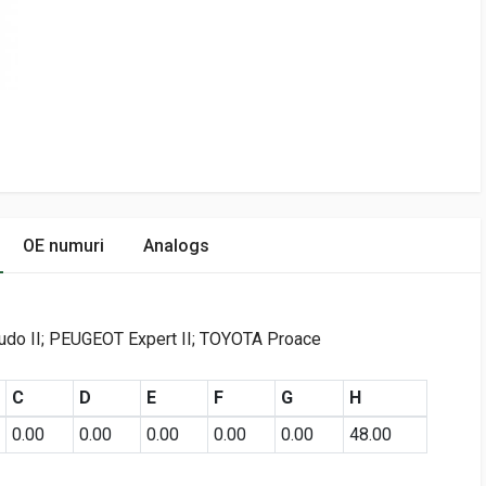
OE numuri
Analogs
cudo II; PEUGEOT Expert II; TOYOTA Proace
C
D
E
F
G
H
0.00
0.00
0.00
0.00
0.00
48.00