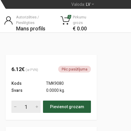
Valoda:
LV
Autorizēties /
Pirkumu
0
Pieslēgties
grozs
Mans profils
€ 0.00
6.12€
Pēc pasūtījuma
(ar PVN)
Kods
TMK9080
Svars
0.0000 kg.
Pievienot grozam