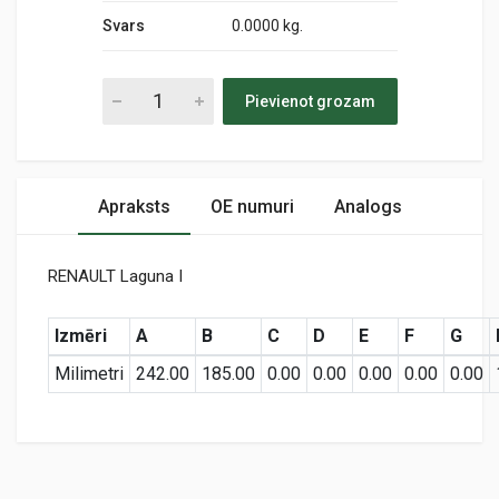
Svars
0.0000 kg.
Pievienot grozam
Apraksts
OE numuri
Analogs
RENAULT Laguna I
Izmēri
A
B
C
D
E
F
G
Milimetri
242.00
185.00
0.00
0.00
0.00
0.00
0.00
Preces specifikācija
CAF 28
Cabin
KODS: