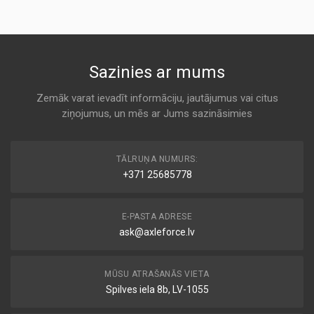
AC DELCO
CF5848
K 947
KODS:
CU2525
IF 22
Sazinies ar mums
KODS:
Cabin
E952LI
AIRMATIC
Zemāk varat ievadīt informāciju, jautājumus vai citus
KODS:
ziņojumus, un mēs ar Jums sazināsimies
K 947
F1301
KODS:
ALC-5100
K1022
TĀLRUŅA NUMURS:
Cabin
+371 25685778
AL-FILTERS
KODS:
LA23
K 947
E-PASTA ADRESE
ask@axleforce.lv
MS-6114
Cabin
ALCO
MŪSU ATRAŠANĀS VIETA
K 947
Spilves iela 8b, LV-1055