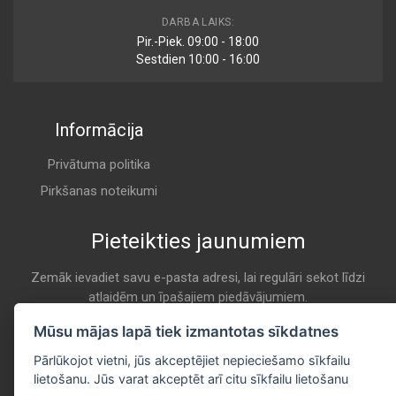
7401414
DARBA LAIKS:
Cabin
Pir.-Piek. 09:00 - 18:00
BEHR
Sestdien 10:00 - 16:00
K 947
Informācija
1 987 431 027
Cabin
BOSCH
Privātuma politika
K 947
Pirkšanas noteikumi
Pieteikties jaunumiem
AC 30
Cabin
CHAMP / CHAMP INTERNATIONAL
Zemāk ievadiet savu e-pasta adresi, lai regulāri sekot līdzi
atlaidēm un īpašajiem piedāvājumiem.
K 947
E-pasta
Mūsu mājas lapā tiek izmantotas sīkdatnes
Pieteikties
N 137
Pārlūkojot vietni, jūs akceptējiet nepieciešamo sīkfailu
Cabin
lietošanu. Jūs varat akceptēt arī citu sīkfailu lietošanu
CHAMPION