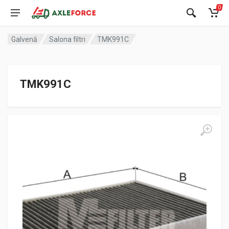
0
Galvenā
Salona filtri
TMK991C
TMK991C