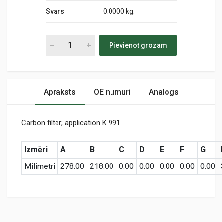
Svars
0.0000 kg.
Pievienot grozam
Apraksts
OE numuri
Analogs
Carbon filter; application K 991
Izmēri
A
B
C
D
E
F
G
Milimetri
278.00
218.00
0.00
0.00
0.00
0.00
0.00
Preces specifikācija
K30218
Cabin
KODS: