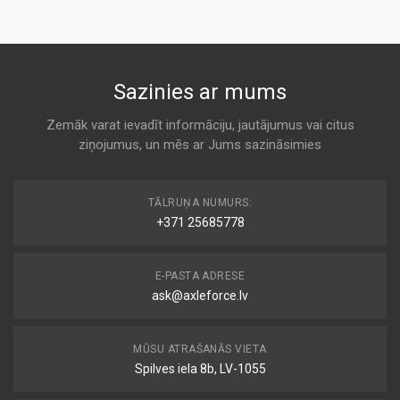
1A FIRST AUTOMOTIVE
AF55715
K 991C
KODS:
CFA9881
554
Sazinies ar mums
KODS:
Cabin
CUK2842
3F QUALITY
Zemāk varat ievadīt informāciju, jautājumus vai citus
KODS:
ziņojumus, un mēs ar Jums sazināsimies
K 991C
E1910LC
KODS:
321554
F1360
TĀLRUŅA NUMURS:
Cabin
+371 25685778
ACR
KODS:
K1155A
K 991C
E-PASTA ADRESE
KODS:
LAK182
ask@axleforce.lv
MS-6277C
Cabin
ALCO
MŪSU ATRAŠANĀS VIETA
K 991C
Spilves iela 8b, LV-1055