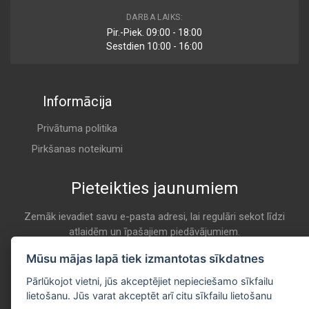
1 987 432 431
DARBA LAIKS:
Cabin
Pir.-Piek. 09:00 - 18:00
BOSCH
Sestdien 10:00 - 16:00
K 991C
Informācija
CCF0021C
Cabin
CHAMPION
Privātuma politika
K 991C
Pirkšanas noteikumi
Pieteikties jaunumiem
NC2145CA
Cabin
CLEAN
Zemāk ievadiet savu e-pasta adresi, lai regulāri sekot līdzi
atlaidēm un īpašajiem piedāvājumiem.
K 991C
E-pasta
Mūsu mājas lapā tiek izmantotas sīkdatnes
Pieteikties
EKF163A
Pārlūkojot vietni, jūs akceptējiet nepieciešamo sīkfailu
Cabin
lietošanu. Jūs varat akceptēt arī citu sīkfailu lietošanu
COMLINE