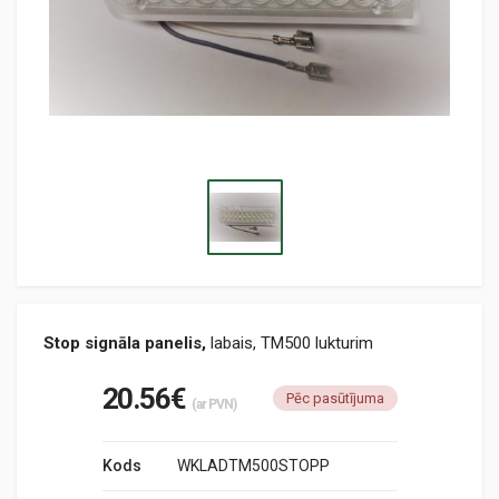
Stop signāla panelis,
labais, TM500 lukturim
20.56€
Pēc pasūtījuma
(ar PVN)
Kods
WKLADTM500STOPP