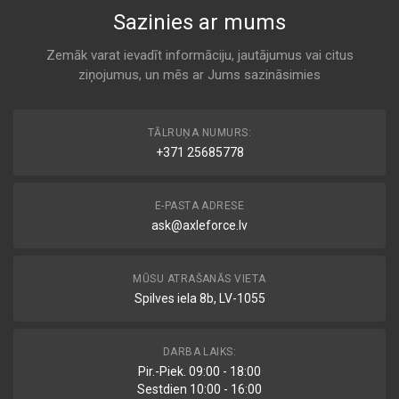
Sazinies ar mums
Zemāk varat ievadīt informāciju, jautājumus vai citus
ziņojumus, un mēs ar Jums sazināsimies
TĀLRUŅA NUMURS:
+371 25685778
E-PASTA ADRESE
ask@axleforce.lv
MŪSU ATRAŠANĀS VIETA
Spilves iela 8b, LV-1055
DARBA LAIKS:
Pir.-Piek. 09:00 - 18:00
Sestdien 10:00 - 16:00