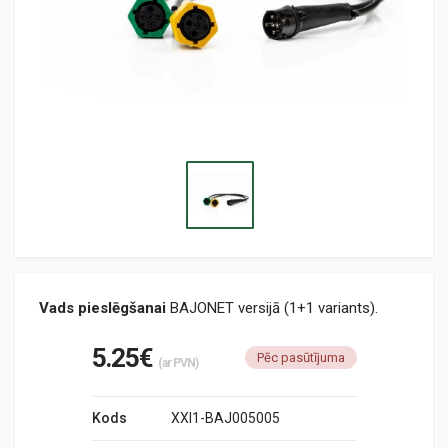
Vads pieslēgšanai
BAJONET versijā (1+1 variants).
5.25€
Pēc pasūtījuma
(ar PVN)
Kods
XXI1-BAJ005005