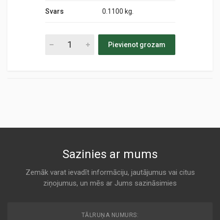
Svars
0.1100 kg.
Pievienot grozam
Sazinies ar mums
Zemāk varat ievadīt informāciju, jautājumus vai citus
ziņojumus, un mēs ar Jums sazināsimies
TĀLRUŅA NUMURS: